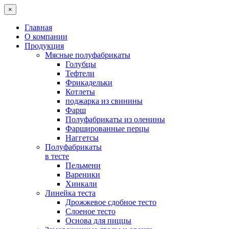
×
Главная
О компании
Продукция
Мясные полуфабрикаты
Голубцы
Тефтели
Фрикадельки
Котлеты
поджарка из свинины
Фарш
Полуфабрикаты из оленины
Фаршированные перцы
Наггетсы
Полуфабрикаты
в тесте
Пельмени
Вареники
Хинкали
Линейка теста
Дрожжевое сдобное тесто
Слоеное тесто
Основа для пиццы