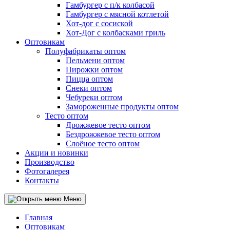
Гамбургер с п/к колбасой
Гамбургер с мясной котлетой
Хот-дог с сосиской
Хот-Дог с колбасками гриль
Оптовикам
Полуфабрикаты оптом
Пельмени оптом
Пирожки оптом
Пицца оптом
Снеки оптом
Чебуреки оптом
Замороженные продукты оптом
Тесто оптом
Дрожжевое тесто оптом
Бездрожжевое тесто оптом
Слоёное тесто оптом
Акции и новинки
Производство
Фотогалерея
Контакты
Меню
Главная
Оптовикам