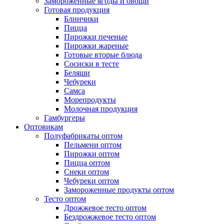
Замороженные ягоды и овощи
Готовая продукция
Блинчики
Пицца
Пирожки печеные
Пирожки жареные
Готовые вторые блюда
Сосиски в тесте
Беляши
Чебуреки
Самса
Морепродукты
Молочная продукция
Гамбургеры
Оптовикам
Полуфабрикаты оптом
Пельмени оптом
Пирожки оптом
Пицца оптом
Снеки оптом
Чебуреки оптом
Замороженные продукты оптом
Тесто оптом
Дрожжевое тесто оптом
Бездрожжевое тесто оптом