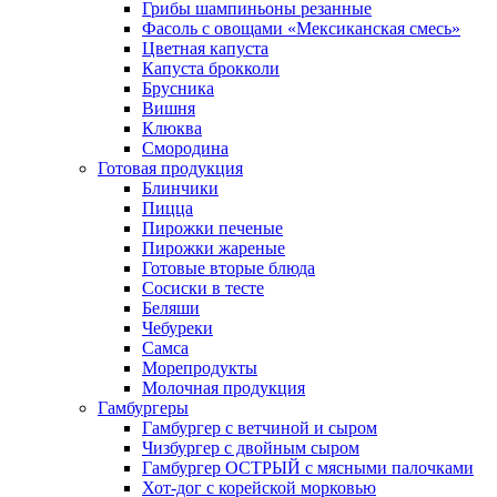
Грибы шампиньоны резанные
Фасоль с овощами «Мексиканская смесь»
Цветная капуста
Капуста брокколи
Брусника
Вишня
Клюква
Смородина
Готовая продукция
Блинчики
Пицца
Пирожки печеные
Пирожки жареные
Готовые вторые блюда
Сосиски в тесте
Беляши
Чебуреки
Самса
Морепродукты
Молочная продукция
Гамбургеры
Гамбургер с ветчиной и сыром
Чизбургер с двойным сыром
Гамбургер ОСТРЫЙ с мясными палочками
Хот-дог с корейской морковью