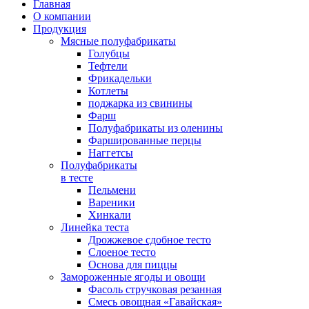
Главная
О компании
Продукция
Мясные полуфабрикаты
Голубцы
Тефтели
Фрикадельки
Котлеты
поджарка из свинины
Фарш
Полуфабрикаты из оленины
Фаршированные перцы
Наггетсы
Полуфабрикаты
в тесте
Пельмени
Вареники
Хинкали
Линейка теста
Дрожжевое сдобное тесто
Слоеное тесто
Основа для пиццы
Замороженные ягоды и овощи
Фасоль стручковая резанная
Смесь овощная «Гавайская»