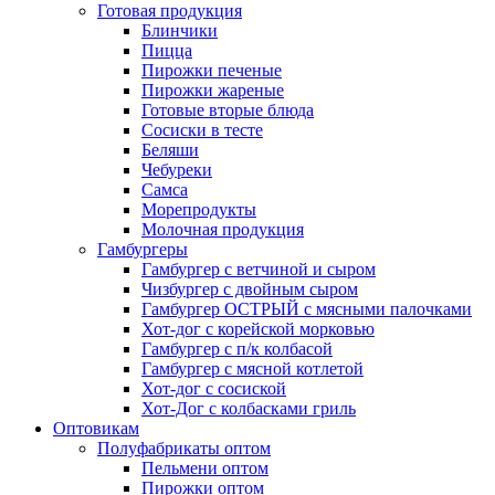
Готовая продукция
Блинчики
Пицца
Пирожки печеные
Пирожки жареные
Готовые вторые блюда
Сосиски в тесте
Беляши
Чебуреки
Самса
Морепродукты
Молочная продукция
Гамбургеры
Гамбургер с ветчиной и сыром
Чизбургер с двойным сыром
Гамбургер ОСТРЫЙ с мясными палочками
Хот-дог с корейской морковью
Гамбургер с п/к колбасой
Гамбургер с мясной котлетой
Хот-дог с сосиской
Хот-Дог с колбасками гриль
Оптовикам
Полуфабрикаты оптом
Пельмени оптом
Пирожки оптом