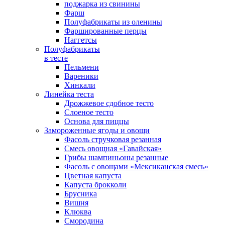
поджарка из свинины
Фарш
Полуфабрикаты из оленины
Фаршированные перцы
Наггетсы
Полуфабрикаты
в тесте
Пельмени
Вареники
Хинкали
Линейка теста
Дрожжевое сдобное тесто
Слоеное тесто
Основа для пиццы
Замороженные ягоды и овощи
Фасоль стручковая резанная
Смесь овощная «Гавайская»
Грибы шампиньоны резанные
Фасоль с овощами «Мексиканская смесь»
Цветная капуста
Капуста брокколи
Брусника
Вишня
Клюква
Смородина