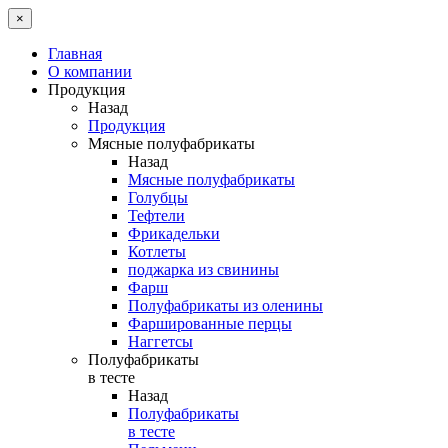
×
Главная
О компании
Продукция
Назад
Продукция
Мясные полуфабрикаты
Назад
Мясные полуфабрикаты
Голубцы
Тефтели
Фрикадельки
Котлеты
поджарка из свинины
Фарш
Полуфабрикаты из оленины
Фаршированные перцы
Наггетсы
Полуфабрикаты
в тесте
Назад
Полуфабрикаты
в тесте