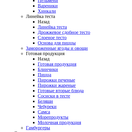
Пельмени
Вареники
Хинкали
Линейка теста
Назад
Линейка теста
Дрожжевое сдобное тесто
Слоеное тесто
Основа для пиццы
Замороженные ягоды и овощи
Готовая продукция
Назад
Готовая продукция
Блинчики
Пицца
Пирожки печеные
Пирожки жареные
Готовые вторые блюда
Сосиски в тесте
Беляши
Чебуреки
Самса
Морепродукты
Молочная продукция
Гамбургеры